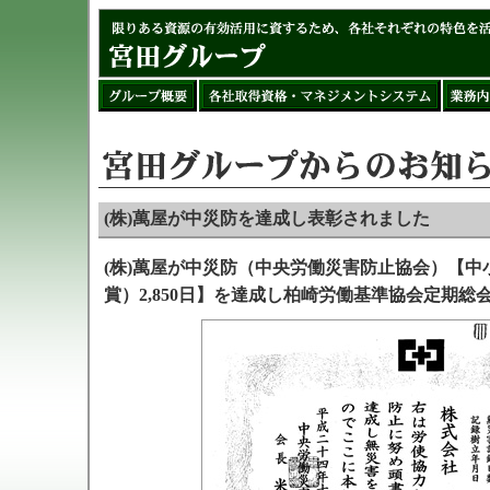
(株)萬屋が中災防を達成し表彰されました
(株)萬屋が中災防（中央労働災害防止協会）【
賞）2,850日】を達成し柏崎労働基準協会定期