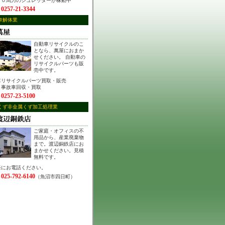
５０馬力のシュレッダーが稼動中
0257-21-3344
：
車解体業
自動車リサイクルのこ
となら、萬屋におまか
せください。 自動車の
リサイクルパーツも販
売中です。
車リサイクルパーツ買取・販売
・事故車回収・買取
0257-23-5100
：
くず非金属くず加工処理業
ご家庭・オフィスの不
用品から、産業廃棄物
まで。渡辺銅鉄店にお
まかせください。見積
無料です。
軽にお電話ください。
025-792-6140
：
（魚沼市四日町）