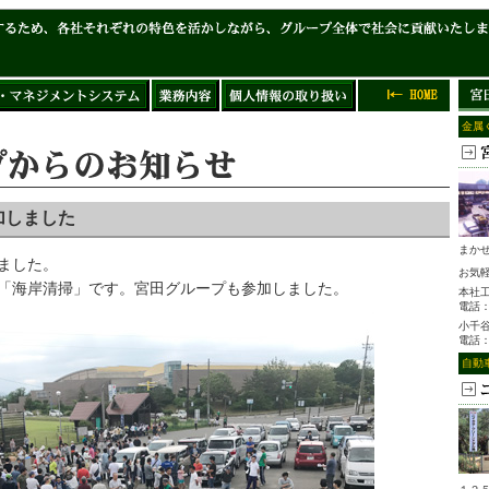
金属
加しました
まか
ました。
お気
「海岸清掃」です。宮田グループも参加しました。
本社
電話
小千
電話
自動