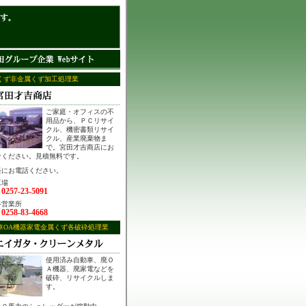
くず非金属くず加工処理業
ご家庭・オフィスの不
用品から、ＰＣリサイ
クル、機密書類リサイ
クル、産業廃棄物ま
で。宮田才吉商店にお
せください。見積無料です。
軽にお電話ください。
工場
0257-23-5091
：
谷営業所
0258-83-4668
：
車OA機器家電金属くず各破砕処理業
使用済み自動車、廃Ｏ
Ａ機器、廃家電などを
破砕、リサイクルしま
す。