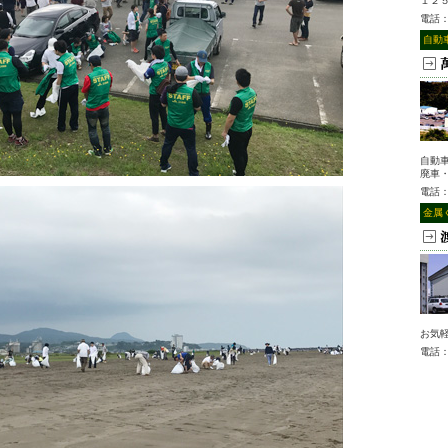
１２
電話
自動
自動
廃車
電話
金属
お気
電話