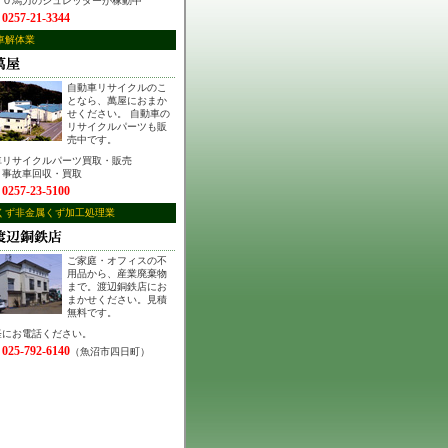
５０馬力のシュレッダーが稼動中
0257-21-3344
：
車解体業
自動車リサイクルのこ
となら、萬屋におまか
せください。 自動車の
リサイクルパーツも販
売中です。
車リサイクルパーツ買取・販売
・事故車回収・買取
0257-23-5100
：
くず非金属くず加工処理業
ご家庭・オフィスの不
用品から、産業廃棄物
まで。渡辺銅鉄店にお
まかせください。見積
無料です。
軽にお電話ください。
025-792-6140
：
（魚沼市四日町）