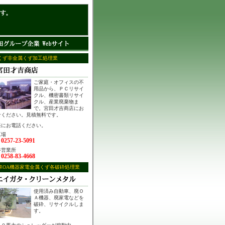
くず非金属くず加工処理業
ご家庭・オフィスの不
用品から、ＰＣリサイ
クル、機密書類リサイ
クル、産業廃棄物ま
で。宮田才吉商店にお
せください。見積無料です。
軽にお電話ください。
工場
0257-23-5091
：
谷営業所
0258-83-4668
：
車OA機器家電金属くず各破砕処理業
使用済み自動車、廃Ｏ
Ａ機器、廃家電などを
破砕、リサイクルしま
す。