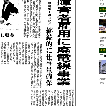
１２
電話
自動
自動
廃車
電話
金属
お気
電話